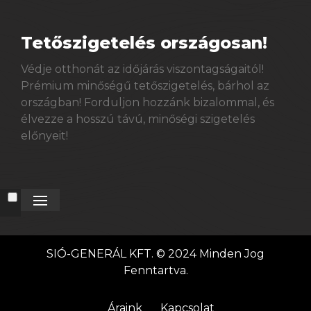
Tetőszigetelés országosan!
Védje otthonát az időjárás viszontagságaitól!
Prémium minőségű tetőszigetelés, bárhol az
országban! Forduljon hozzánk bizalommal, és
élvezze a hosszú távú, minőségi szigetelés
előnyeit!
SIÓ-GENERÁL KFT. © 2024 Minden Jog
Fenntartva.
Áraink
Kapcsolat