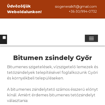
Üdvözöljük
siogeneralkft@gmail.com
+36-30/994-0732
Weboldalunkon!
Bitumen zsindely Győr
Bitumenes szigetelések, vízszigetelő lemezek és
tetőzsindelyek telepítésével foglalkozunk Győri
és környékbeli településeken.
A bitumenes zsindelytető számos ésszerű előnyt
kínál. Amiért érdemes bitumenes tetőzsindelyt
választania: