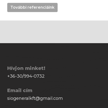
További referenciáink
Hívjon minket!
+36-30/994-0732
Email cím
siogeneralkft@gmail.com